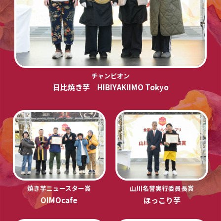
チャンピオン
日比焼き芋 HIBIYAKIIMO Tokyo
焼き芋ニュースター賞
山川名誉実行委員長賞
OIMOcafe
ほっこり芋