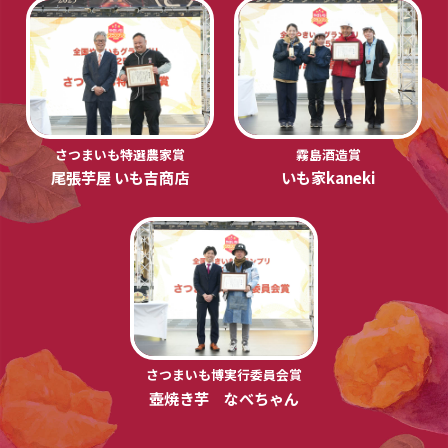
さつまいも特選農家賞
霧島酒造賞
尾張芋屋 いも吉商店
いも家kaneki
さつまいも博実行委員会賞
壺焼き芋 なべちゃん