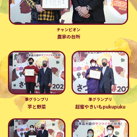
チャンピオン
農家の台所
準グランプリ
準グランプリ
芋と野菜
超蜜やきいもpukupuku