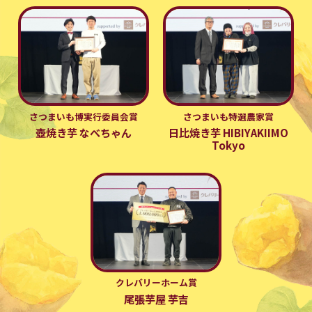
さつまいも博実行委員会賞
さつまいも特選農家賞
壺焼き芋 なべちゃん
日比焼き芋 HIBIYAKIIMO
Tokyo
クレバリーホーム賞
尾張芋屋 芋吉