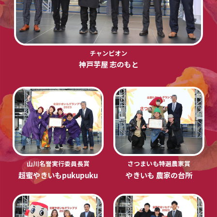
チャンピオン
神戸芋屋 志のもと
山川名誉実行委員長賞
さつまいも特選農家賞
超蜜やきいもpukupuku
やきいも 農家の台所