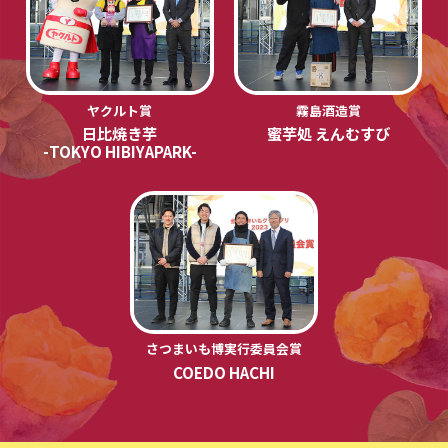
ヤクルト賞
霧島酒造賞
日比焼き芋
蜜芋処 えんむすび
-TOKYO HIBIYAPARK-
さつまいも博実行委員会賞
COEDO HACHI