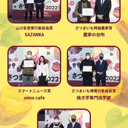
山川名誉実行委員長賞
さつまいも特選農家賞
SAZANKA
農家の台所
スマートニュース賞
さつまいも博実行委員会賞
oimo cafe
焼き芋専門店芋姫