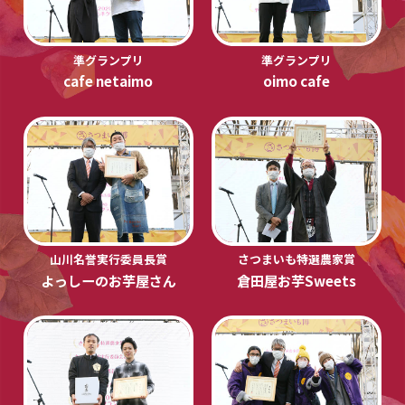
準グランプリ
準グランプリ
cafe netaimo
oimo cafe
山川名誉実行委員長賞
さつまいも特選農家賞
よっしーのお芋屋さん
倉田屋お芋Sweets