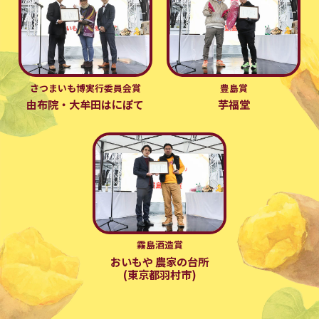
さつまいも博実行委員会賞
豊島賞
由布院・大牟田はにぽて
芋福堂
霧島酒造賞
おいもや 農家の台所
(東京都羽村市)