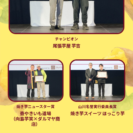
チャンピオン
尾張芋屋 芋吉
焼き芋ニュースター賞
山川名誉実行委員長賞
壺やきいも道場
焼き芋スイーツ ほっこり芋
（向島芋笑×ダルマヤ商
店）