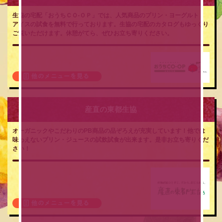
生協の宅配「おうちＣＯ-ＯＰ」では、人気商品のプリン・ヨーグルト・
アイスの試食を無料で行っております。生協の宅配のカタログもゆっくり
ご覧いただけます。休憩がてら、ぜひお立ち寄りください。
産直の東都生協
オーガニックやこだわりのPB商品の品ぞろえが充実しています！他では
味わえないプリン・ジュースの試飲試食が出来ます。是非お立ち寄りくだ
さい！