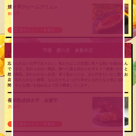
焼き芋クレームブリュレ
800円
芋屋 蜜の月 倉敷本店
忘れられないお芋でありたい。私たちはこの言葉に色々な想いを詰め込ん
でいます。忘れられない商品。食べた後も忘れられずもう一度食べたいと
想う商品。忘れられないお店。来て良かったな。また行きたいなと想うお
店。忘れられない接客。なんだかちょっぴり幸せになれたなと想える時
間。そんな想いを詰め込んで日々精進しています。
長期熟成焼き芋 金蜜芋
700円