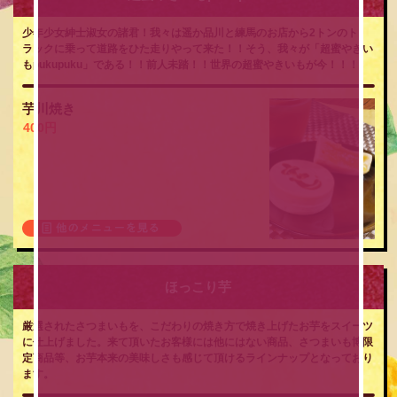
少年少女紳士淑女の諸君！我々は遥か品川と練馬のお店から2トンのト
ラックに乗って道路をひた走りやって来た！！そう、我々が「超蜜やきい
もpukupuku」である！！前人未踏！！世界の超蜜やきいもが今！！！
芋川焼き
400円
ほっこり芋
厳選されたさつまいもを、こだわりの焼き方で焼き上げたお芋をスイーツ
に仕上げました。来て頂いたお客様には他にはない商品、さつまいも博限
定商品等、お芋本来の美味しさも感じて頂けるラインナップとなっており
ます。