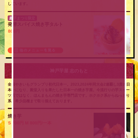
しています。
超芋まつり限定
発酵スパイス焼き芋タルト
800円
神戸芋屋 志のもと
全国やきいもグランプリ初代日本一。2023,2024年同大会2連覇し3度の日
本一になり、殿堂入りを果たした日本一の焼き芋屋。今流行りの芋スイー
ツ店ではなく、ほんまもんの焼き芋専門店です。ホクホク系からねっとり
系、希少品種まで取り揃えております。
焼き芋
S 700円 M 800円/一本