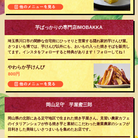
芋ばっかりの専門店IMOBAKKA
埼玉県川口市の閑静な住宅街にひっそりと営業する隠れ家的芋けんぴ屋。
さつまいも博では、芋けんぴ以外にも、おいもの入った焼きそばを販売し
てます。インスタをフォローすると特典があります！フォローしてね！
やわらか芋けんぴ
800円
岡山足守 芋屋蜜三郎
岡山県の北部にある足守地区で生まれた焼き芋屋さん。見習い農家カフェ
のイタリアンシェフが作る焼き芋と素材にこだわった兼業農家のシェフが
目利きした美味しいさつまいもを集めたお店です。