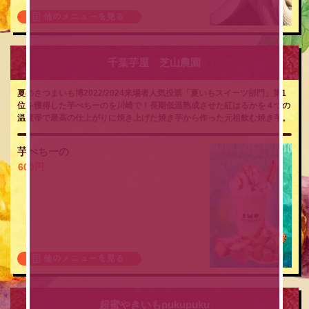
千葉芋屋 芝山農園
夏のさつまいも博2022/2024来場者人気投票「夏いもスイーツ部門」第1
位を獲得した芋ぺちーのを川崎で！長期低温熟成させた紅はるかを４つの
温度帯で最高の仕上がりに焼き上げた焼き芋から作った元祖飲む焼き芋。
芋ぺちーの
600円
超蜜やきいもpukupuku