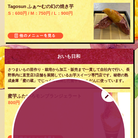
Tagosun ふぁ〜むの幻の焼き芋
S：600円 / M：750円 / L：900円
おいも日和
さつまいもの苗作り・栽培から加工・販売まで一貫して自社内で行い、長
野県内に直営店3店舗を展開しているお芋スイーツ専門店です。秘密の熟
成倉庫「蜜の蔵」でじっくり熟成した蜜芋をふんだんに使っています。
蜜芋ふたいろモンブランジェラート
800円