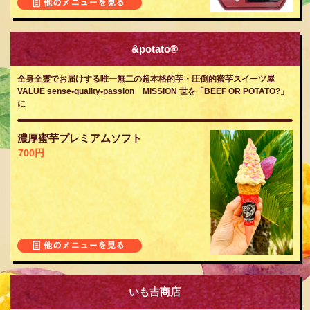
&potato®︎
全身全霊でお届けする唯一無二の超本格的芋・圧倒的蜜芋スイーツ屋
VALUE sense•quality•passion MISSION 世を「BEEF OR POTATO?」
に
濃厚蜜芋プレミアムソフト
700円
いも吉商店