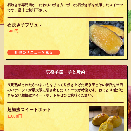
石焼き芋専門店がこだわりの焼き方で焼いた石焼き芋を使用したスイーツ
です。是非ご賞味下さい。
石焼き芋ブリュレ
600円
京都芋屋 芋と野菜
長期熟成されたさつまいもをじっくり焼き上げた焼き芋とその特徴を当店
のパティシエが最大限に引き出したスイーツが特徴です。ねっとり感がた
まらない超極蜜スイートポテトをぜひご賞味ください。
超極蜜スイートポテト
1,000円