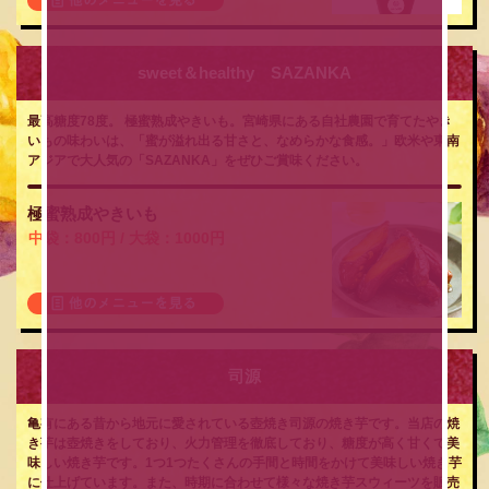
sweet＆healthy SAZANKA
最高糖度78度。 極蜜熟成やきいも。宮崎県にある自社農園で育てたやき
いもの味わいは、「蜜が溢れ出る甘さと、なめらかな食感。」欧米や東南
アジアで大人気の「SAZANKA」をぜひご賞味ください。
極蜜熟成やきいも
中袋：800円 / 大袋：1000円
司源
亀有にある昔から地元に愛されている壺焼き司源の焼き芋です。当店の焼
き芋は壺焼きをしており、火力管理を徹底しており、糖度が高く甘くて美
味しい焼き芋です。1つ1つたくさんの手間と時間をかけて美味しい焼き芋
に仕上げています。また、時期に合わせて様々な焼き芋スウィーツを販売