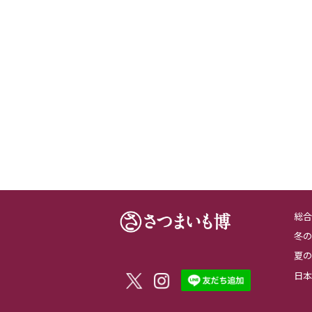
総合
冬の
夏の
日本