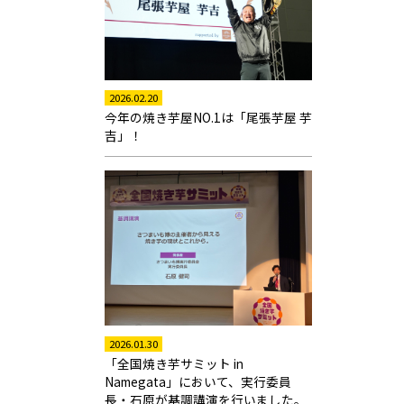
2026.02.20
今年の焼き芋屋NO.1は「尾張芋屋 芋
吉」！
2026.01.30
「全国焼き芋サミット in
Namegata」において、実行委員
長・石原が基調講演を行いました。