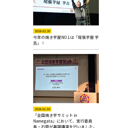
2026.02.20
今年の焼き芋屋NO.1は「尾張芋屋 芋
吉」！
2026.01.30
「全国焼き芋サミット in
Namegata」において、実行委員
長・石原が基調講演を行いました。