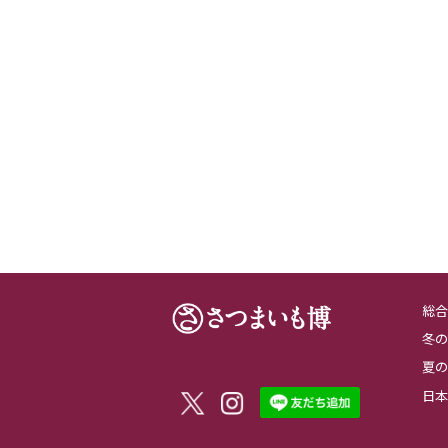
総合
冬の
夏の
日本