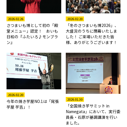
2026.02.26
2026.02.20
さつまいも博として初の「殿
「冬のさつまいも博2026」、
堂メニュー」認定！ おいも
大盛況のうちに閉幕いたしま
日和の『ふたいろ♪モンブラ
した！ ご来場いただきた皆
ン』
様、ありがとうございます！
2026.02.20
2026.01.30
今年の焼き芋屋NO.1は「尾張
「全国焼き芋サミット in
芋屋 芋吉」！
Namegata」において、実行委
員長・石原が基調講演を行い
ました。