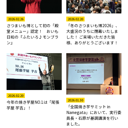
2026.02.26
2026.02.20
さつまいも博として初の「殿
「冬のさつまいも博2026」、
堂メニュー」認定！ おいも
大盛況のうちに閉幕いたしま
日和の『ふたいろ♪モンブラ
した！ ご来場いただきた皆
ン』
様、ありがとうございます！
2026.02.20
2026.01.30
今年の焼き芋屋NO.1は「尾張
「全国焼き芋サミット in
芋屋 芋吉」！
Namegata」において、実行委
員長・石原が基調講演を行い
ました。