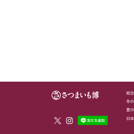
総合
冬の
夏の
日本