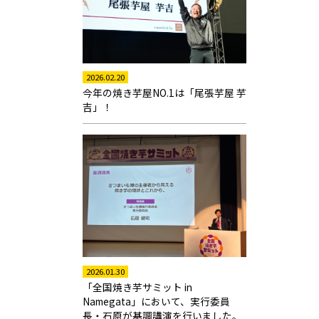
2026.02.20
今年の焼き芋屋NO.1は「尾張芋屋 芋
吉」！
2026.01.30
「全国焼き芋サミット in
Namegata」において、実行委員
長・石原が基調講演を行いました。