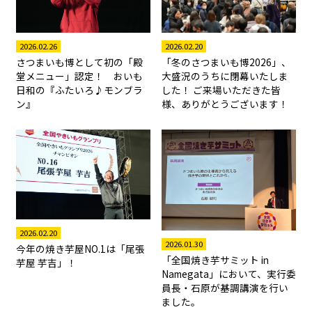
2026.02.26
2026.02.20
さつまいも博として初の「殿
「冬のさつまいも博2026」、
堂メニュー」認定！ おいも
大盛況のうちに閉幕いたしま
日和の『ふたいろ♪モンブラ
した！ ご来場いただきた皆
ン』
様、ありがとうございます！
2026.02.20
2026.01.30
今年の焼き芋屋NO.1は「尾張
「全国焼き芋サミット in
芋屋 芋吉」！
Namegata」において、実行委
員長・石原が基調講演を行い
ました。