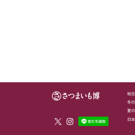
総合
冬の
夏の
日本