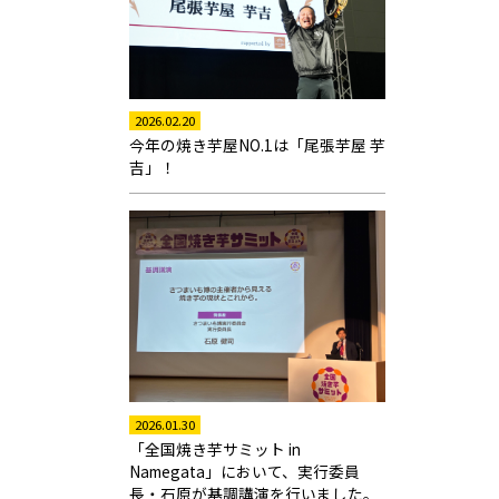
2026.02.20
今年の焼き芋屋NO.1は「尾張芋屋 芋
吉」！
2026.01.30
「全国焼き芋サミット in
Namegata」において、実行委員
長・石原が基調講演を行いました。