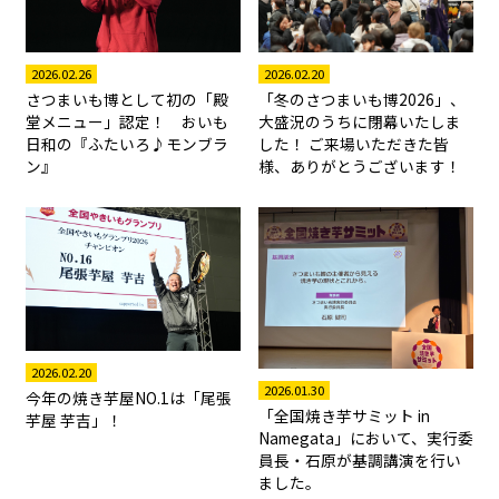
2026.02.26
2026.02.20
さつまいも博として初の「殿
「冬のさつまいも博2026」、
堂メニュー」認定！ おいも
大盛況のうちに閉幕いたしま
日和の『ふたいろ♪モンブラ
した！ ご来場いただきた皆
ン』
様、ありがとうございます！
2026.02.20
2026.01.30
今年の焼き芋屋NO.1は「尾張
「全国焼き芋サミット in
芋屋 芋吉」！
Namegata」において、実行委
員長・石原が基調講演を行い
ました。