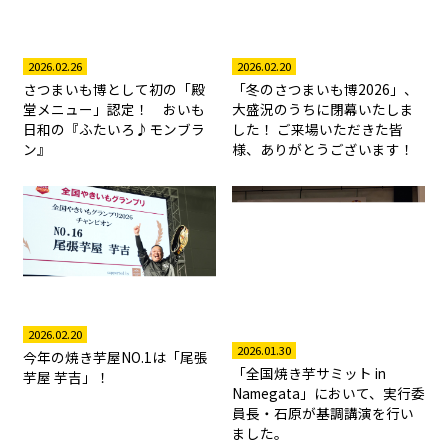
2026.02.26
2026.02.20
さつまいも博として初の「殿
「冬のさつまいも博2026」、
堂メニュー」認定！ おいも
大盛況のうちに閉幕いたしま
日和の『ふたいろ♪モンブラ
した！ ご来場いただきた皆
ン』
様、ありがとうございます！
2026.02.20
2026.01.30
今年の焼き芋屋NO.1は「尾張
「全国焼き芋サミット in
芋屋 芋吉」！
Namegata」において、実行委
員長・石原が基調講演を行い
ました。