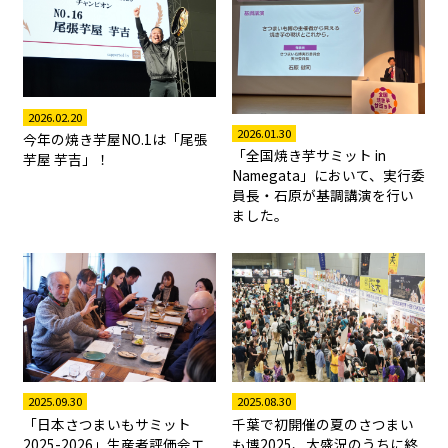
2026.02.20
2026.01.30
今年の焼き芋屋NO.1は「尾張
「全国焼き芋サミット in
芋屋 芋吉」！
Namegata」において、実行委
員長・石原が基調講演を行い
ました。
2025.08.30
2025.09.30
千葉で初開催の夏のさつまい
「日本さつまいもサミット
も博2025、大盛況のうちに終
2025-2026」生産者評価会エ