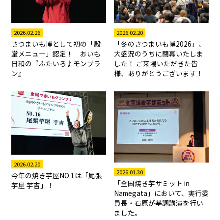
2026.02.26
2026.02.20
さつまいも博として初の「殿
「冬のさつまいも博2026」、
堂メニュー」認定！ おいも
大盛況のうちに閉幕いたしま
日和の『ふたいろ♪モンブラ
した！ ご来場いただきた皆
ン』
様、ありがとうございます！
2026.02.20
2026.01.30
今年の焼き芋屋NO.1は「尾張
「全国焼き芋サミット in
芋屋 芋吉」！
Namegata」において、実行委
員長・石原が基調講演を行い
ました。