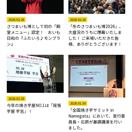
2026.02.26
2026.02.20
さつまいも博として初の「殿
「冬のさつまいも博2026」、
堂メニュー」認定！ おいも
大盛況のうちに閉幕いたしま
日和の『ふたいろ♪モンブラ
した！ ご来場いただきた皆
ン』
様、ありがとうございます！
2026.02.20
2026.01.30
今年の焼き芋屋NO.1は「尾張
「全国焼き芋サミット in
芋屋 芋吉」！
Namegata」において、実行委
員長・石原が基調講演を行い
ました。